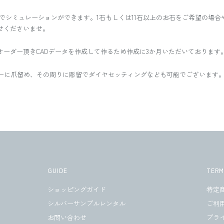
までシミュレーションができます。1石もしくは11石以上のお石をご希望の場
せくださいませ。
オーダー頂きCADデータを作成して作るため作成に3か月いただいております
ーに爪留め、その周りに彫留でダイヤセッティングなども可能でございます
GUIDE
TER
ショッピングガイド
特定
シルバーサンプルレンタル
ご利
お問い合わせ
プラ