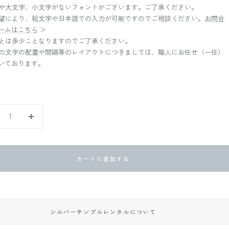
や大文字、小文字がないフォントがございます。ご了承ください。
望により、絵文字や日本語での入力が可能ですのでご相談ください。
お問合
ームはこちら
＞
とは多少ことなりますのでご了承ください。
の文字の配置や間隔等のレイアウトにつきましては、職人にお任せ（一任）
いております。
数
量
を
増
カートに追加する
や
す
シルバーサンプルレンタルについて