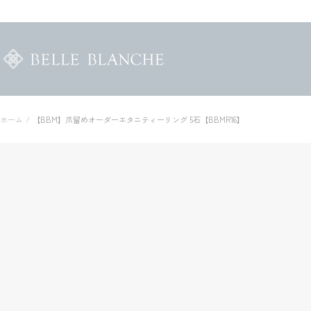
コ
ン
テ
ン
BELLE
ツ
BLANCHE
へ
ORDER
ス
MADE
キ
ホーム
【BBM】爪留めオーダーエタニティーリング 5石【BBMR16】
STORE
ッ
プ