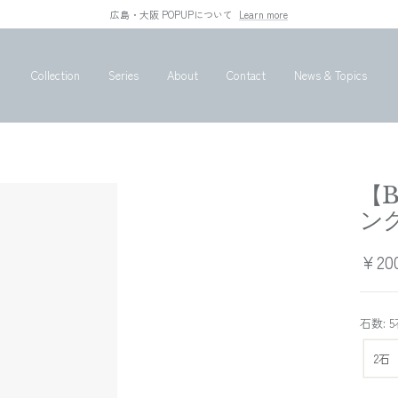
広島・大阪 POPUPについて
Learn more
Collection
Series
About
Contact
News & Topics
【
ング
セ
¥200
ー
ル
石数: 
価
2石
格