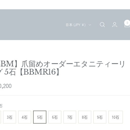
0
国/
日本 (JPY ¥)
地
域
BBM】爪留めオーダーエタニティーリ
 5石【BBMR16】
,200
5石
3石
4石
5石
6石
7石
8石
9石
10石