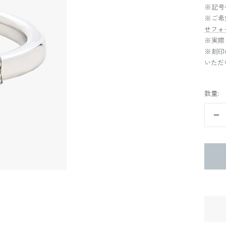
※記号
※ご希
せフォ
※実際
※刻印
いただ
数量:
数
量
を
減
ら
す