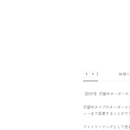
商品説明
納期
戻
次
る
へ
【BBM】爪留めオーダーエ
爪留めタイプのオーダーエ
ィーまで変更することがで
ファミリーリングとして色