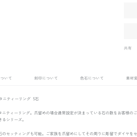
共有
について
刻印について
色石について
素材
タニティーリング 5石
タニティーリング。爪留めの場合通常設定が決まっている石の数をお客様のご
きるシリーズ。
石のセッティングも可能。ご家族を爪留めにしてその周りに彫留でダイヤを